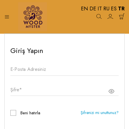
EN
DE
IT
RU
ES
TR
Wood
%
100
Myster
Doğal
Ahşap
Giriş Yapın
Koruma
Yağları
Beni hatırla
Şifrenizi mi unuttunuz?