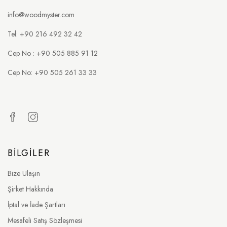
info@woodmyster.com
Tel: +90 216 492 32 42
Cep No : +90 505 885 91 12
Cep No: +90 505 261 33 33
BILGILER
Bize Ulaşın
Şirket Hakkında
İptal ve İade Şartları
Mesafeli Satış Sözleşmesi