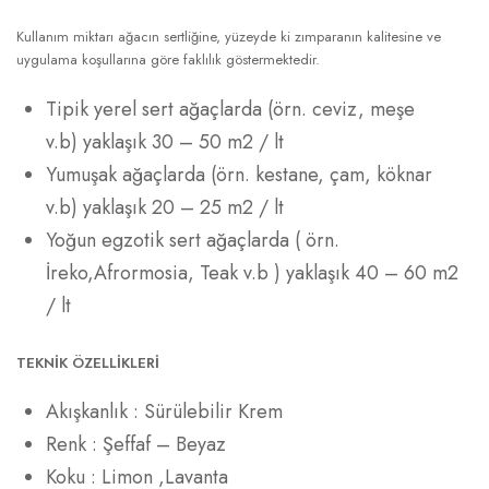
Kullanım miktarı ağacın sertliğine, yüzeyde ki zımparanın kalitesine ve
uygulama koşullarına göre faklılık göstermektedir.
Tipik yerel sert ağaçlarda (örn.
ceviz, meşe
v.b)
yaklaşık
30 – 50 m2 / lt
Yumuşak ağaçlarda (örn. kestane, çam, köknar
v.b)
yaklaşık 20 – 25 m2 / lt
Yoğun egzotik sert ağaçlarda ( örn.
İreko,Afrormosia, Teak v.b ) yaklaşık 40 – 60 m2
/ lt
TEKNİK ÖZELLİKLERİ
Akışkanlık : Sürülebilir Krem
Renk : Şeffaf – Beyaz
Koku : Limon ,Lavanta