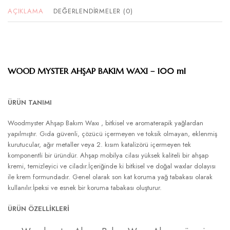
AÇIKLAMA
DEĞERLENDIRMELER (0)
WOOD MYSTER AHŞAP BAKIM WAXI – 100 ml
ÜRÜN TANIMI
Woodmyster Ahşap Bakım Waxı , bitkisel ve aromaterapik yağlardan
yapılmıştır. Gıda güvenli, çözücü içermeyen ve toksik olmayan, eklenmiş
kurutucular, ağır metaller veya 2. kısım katalizörü içermeyen tek
komponentli bir üründür. Ahşap mobilya cilası yüksek kaliteli bir ahşap
kremi, temizleyici ve ciladır.İçeriğinde ki bitkisel ve doğal waxlar dolayısı
ile krem formundadır. Genel olarak son kat koruma yağ tabakası olarak
kullanılır.İpeksi ve esnek bir koruma tabakası oluşturur.
ÜRÜN ÖZELLİKLERİ