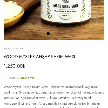
WOOD MYSTER
WOOD MYSTER AHŞAP BAKIM WAXI
1.250,00
₺
Status:
Stokta var
Woodmyster Ahşap Bakım Waxı , bitkisel ve aromaterapik yağlardan
yapılmıştır. Gıda güvenli, çözücü içermeyen ve toksik olmayan, eklenmiş
kurutucular, ağır metaller veya 2. kısım katalizörü içermeyen tek
komponentli bir üründür. Ahşap mobilya cilası yüksek kaliteli bir ahşap