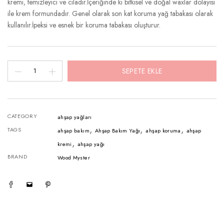
kremi, temizleyici ve ciladır.İçeriğinde ki bitkisel ve doğal waxlar dolayısı
ile krem formundadır. Genel olarak son kat koruma yağ tabakası olarak
kullanılır.İpeksi ve esnek bir koruma tabakası oluşturur.
WOOD
SEPETE EKLE
MYSTER
AHŞAP
BAKIM
CATEGORY
ahşap yağları
WAXI
,
,
,
TAGS
ahşap bakım
Ahşap Bakım Yağı
ahşap koruma
ahşap
adet
,
kremi
ahşap yağı
BRAND
Wood Myster