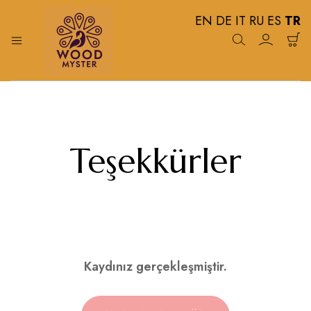
EN
DE
IT
RU
ES
TR
Wood
%
100
Myster
Doğal
Ahşap
Koruma
Yağları
Teşekkürler
Kaydınız gerçekleşmiştir.