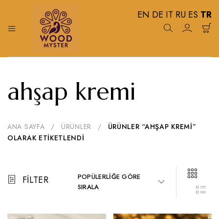
EN
DE
IT
RU
ES
TR
Wood
%
100
Myster
Doğal
ahşap kremi
Ahşap
Koruma
Yağları
ANA SAYFA
/
ÜRÜNLER
/
ÜRÜNLER “AHŞAP KREMI”
OLARAK ETIKETLENDI
POPÜLERLIĞE GÖRE
FILTER
SIRALA